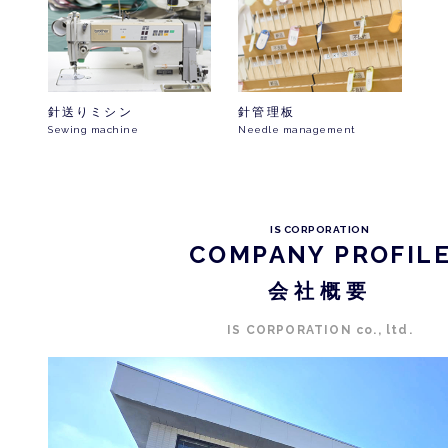
針送りミシン
針管理板
Sewing machine
Needle management
IS CORPORATION
COMPANY PROFIL
会社概要
IS CORPORATION co., ltd.