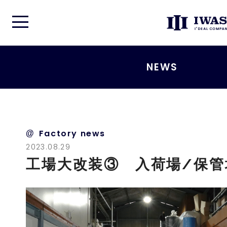
ABOUT
NEWS
WORKS
PRODUCTS
Factory news
2023.08.29
NEWS
工場大改装③ 入荷場/保管
FACTORY
FAQ